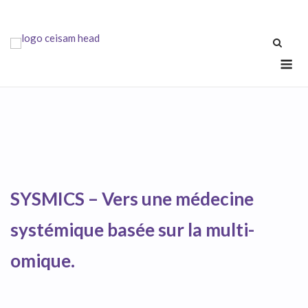
Skip
to
content
Me
SYSMICS –
Vers une médecine
systémique basée sur la multi-
omique.