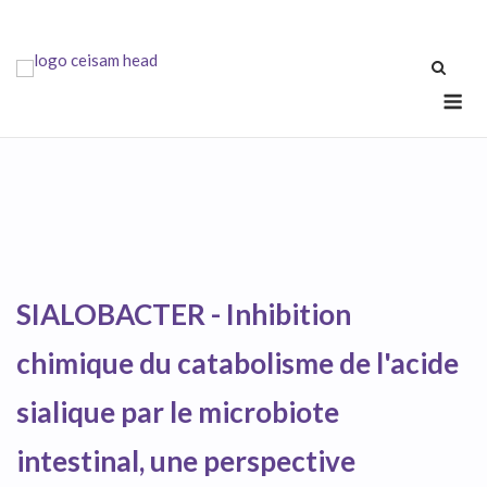
Skip
to
content
Me
SIALOBACTER -
Inhibition
chimique du catabolisme de l'acide
sialique par le microbiote
intestinal, une perspective