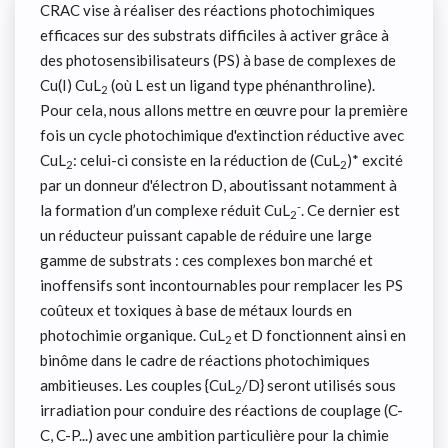
CRAC vise à réaliser des réactions photochimiques
efficaces sur des substrats difficiles à activer grâce à
des photosensibilisateurs (PS) à base de complexes de
Cu(I) CuL
(où L est un ligand type phénanthroline).
2
Pour cela, nous allons mettre en œuvre pour la première
fois un cycle photochimique d'extinction réductive avec
CuL
: celui-ci consiste en la réduction de (CuL
)* excité
2
2
par un donneur d'électron D, aboutissant notamment à
-
la formation d’un complexe réduit CuL
. Ce dernier est
2
un réducteur puissant capable de réduire une large
gamme de substrats : ces complexes bon marché et
inoffensifs sont incontournables pour remplacer les PS
coûteux et toxiques à base de métaux lourds en
photochimie organique. CuL
et D fonctionnent ainsi en
2
binôme dans le cadre de réactions photochimiques
ambitieuses. Les couples {CuL
/D} seront utilisés sous
2
irradiation pour conduire des réactions de couplage (C-
C, C-P...) avec une ambition particulière pour la chimie