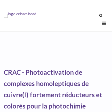
Skip
to
content
Me
CRAC - Photoactivation de
complexes homoleptiques de
cuivre(I) fortement réducteurs et
colorés pour la photochimie