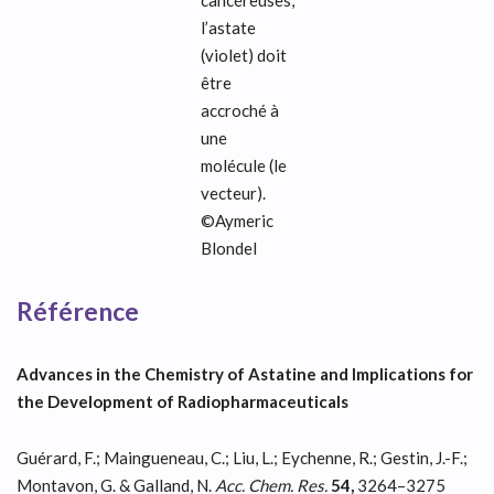
cancéreuses,
l’astate
(violet) doit
être
accroché à
une
molécule (le
vecteur).
©Aymeric
Blondel
Référence
Advances in the Chemistry of Astatine and Implications for
the Development of Radiopharmaceuticals
Guérard, F.; Maingueneau, C.; Liu, L.; Eychenne, R.; Gestin, J.-F.;
Montavon, G. & Galland, N.
Acc. Chem. Res.
54,
3264–3275